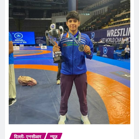
दिल्ली- एनसीआर
न्यूज़