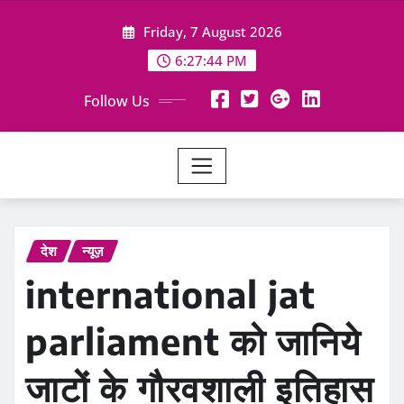
Skip
Friday, 7 August 2026
to
content
6:27:45 PM
Follow Us
देश
न्यूज़
international jat
parliament को जानिये
जाटों के गौरवशाली इतिहास