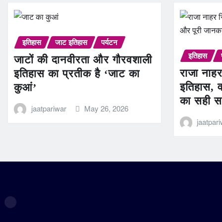
इतिहास
जाट इतिहास
पर्यटन
इतिहास
जाटों की दानवीरता और गौरवशाली
राजा नाहर
इतिहास का प्रतीक है ‘जाट का
इतिहास, व
कुआं’
का सही स
jaatpariwar
May 26, 2026
jaatpar