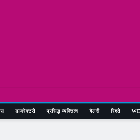
ास
डायरेक्टरी
प्रसिद्ध व्यक्तित्व
गैलरी
रिश्ते
WE