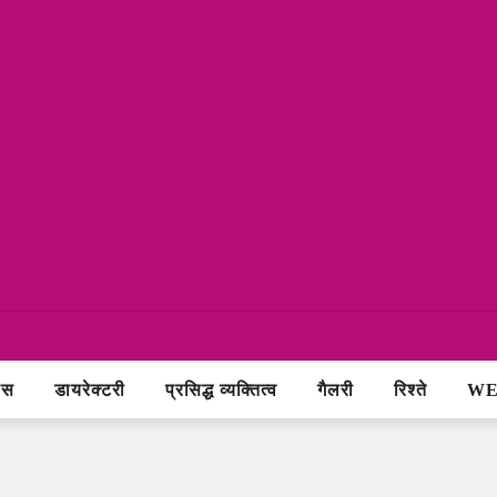
ास
डायरेक्टरी
प्रसिद्ध व्यक्तित्व
गैलरी
रिश्ते
WE