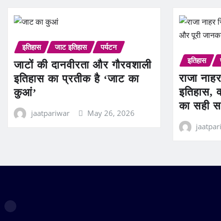
इतिहास
जाट इतिहास
पर्यटन
इतिहास
जाटों की दानवीरता और गौरवशाली
राजा नाहर
इतिहास का प्रतीक है ‘जाट का
इतिहास, व
कुआं’
का सही स
jaatpariwar
May 26, 2026
jaatpar