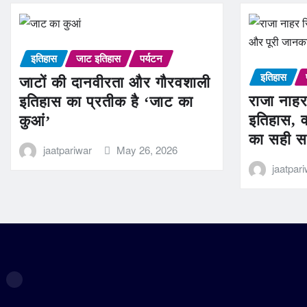
इतिहास
जाट इतिहास
पर्यटन
इतिहास
जाटों की दानवीरता और गौरवशाली
राजा नाहर
इतिहास का प्रतीक है ‘जाट का
इतिहास, व
कुआं’
का सही स
jaatpariwar
May 26, 2026
jaatpar