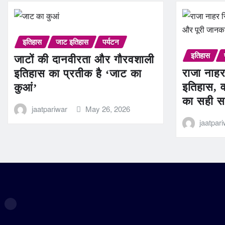
इतिहास
जाट इतिहास
पर्यटन
इतिहास
जाटों की दानवीरता और गौरवशाली
राजा नाहर
इतिहास का प्रतीक है ‘जाट का
इतिहास, व
कुआं’
का सही स
jaatpariwar
May 26, 2026
jaatpar