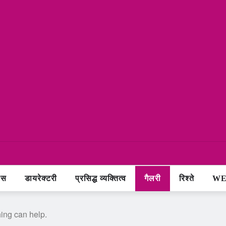
ास
डायरेक्टरी
प्रसिद्ध व्यक्तित्व
गैलरी
रिश्ते
WE
hing can help.