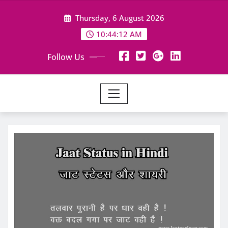
Skip
Thursday, 6 August 2026
to
content
10:44:13 AM
Follow Us