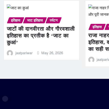
इतिहास
जाट इतिहास
पर्यटन
इतिहास
जाटों की दानवीरता और गौरवशाली
राजा नाहर
इतिहास का प्रतीक है ‘जाट का
इतिहास, व
कुआं’
का सही स
jaatpariwar
May 26, 2026
jaatpar