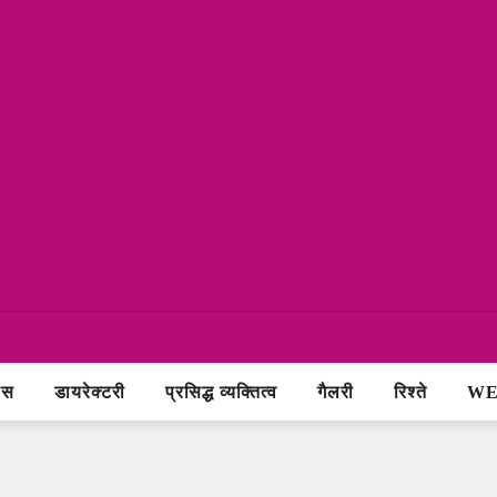
ास
डायरेक्टरी
प्रसिद्ध व्यक्तित्व
गैलरी
रिश्ते
WE