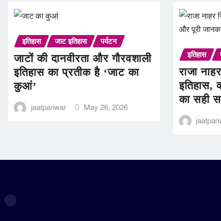
इतिहास
जाट इतिहास
पर्यटन
इतिहास
जाटों की दानवीरता और गौरवशाली
राजा नाहर
इतिहास का प्रतीक है ‘जाट का
इतिहास, व
कुआं’
का सही स
jaatpariwar
May 26, 2026
jaatpar