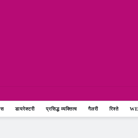
ास
डायरेक्टरी
प्रसिद्ध व्यक्तित्व
गैलरी
रिश्ते
WE