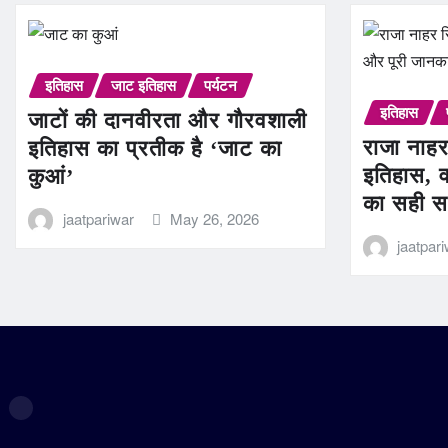
इतिहास
जाट इतिहास
पर्यटन
इतिहास
जाटों की दानवीरता और गौरवशाली
राजा नाहर
इतिहास का प्रतीक है ‘जाट का
इतिहास, व
कुआं’
का सही स
jaatpariwar
May 26, 2026
jaatpar