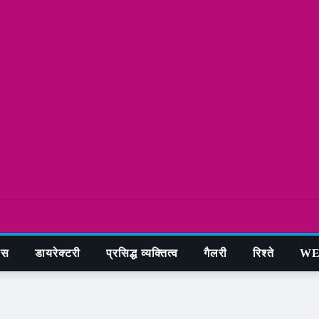
ास
डायरेक्टरी
प्रसिद्ध व्यक्तित्व
गैलरी
रिश्ते
WE