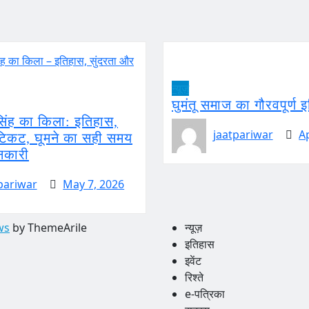
न्यूज़
घुमंतू समाज का गौरवपूर्ण 
सिंह का किला: इतिहास,
jaatpariwar
A
 टिकट, घूमने का सही समय
नकारी
pariwar
May 7, 2026
ws
by ThemeArile
न्यूज़
इतिहास
इवेंट
रिश्ते
e-पत्रिका