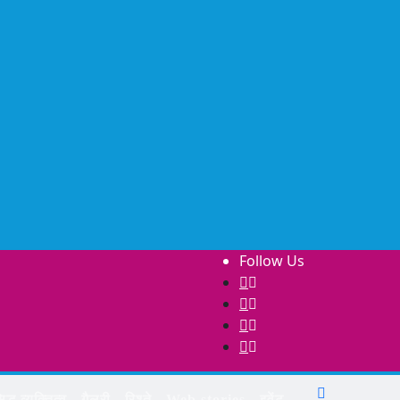
Follow Us
िद्ध व्यक्तित्व
गैलरी
रिश्ते
Web stories
इवेंट