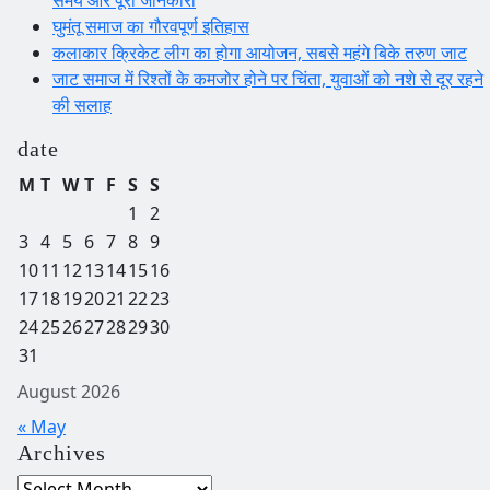
समय और पूरी जानकारी
घुमंतू समाज का गौरवपूर्ण इतिहास
कलाकार क्रिकेट लीग का होगा आयोजन, सबसे महंगे बिके तरुण जाट
जाट समाज में रिश्तों के कमजोर होने पर चिंता, युवाओं को नशे से दूर रहने
की सलाह
date
M
T
W
T
F
S
S
1
2
3
4
5
6
7
8
9
10
11
12
13
14
15
16
17
18
19
20
21
22
23
24
25
26
27
28
29
30
31
August 2026
« May
Archives
Archives