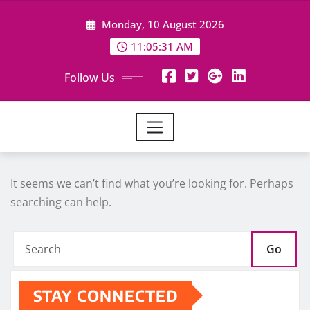
Skip
Monday, 10 August 2026
to
content
11:05:32 AM
Follow Us
It seems we can’t find what you’re looking for. Perhaps
searching can help.
Go
STAY CONNECTED