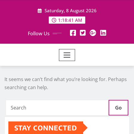
Skip
Saturday, 8 August 2026
to
content
1:18:42 AM
Follow Us
It seems we can’t find what you’re looking for. Perhaps
searching can help.
Go
STAY CONNECTED