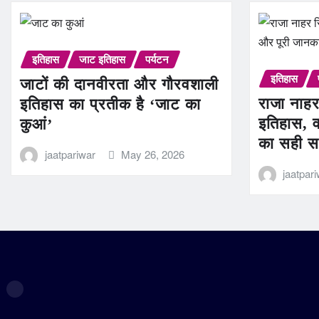
इतिहास
जाट इतिहास
पर्यटन
इतिहास
जाटों की दानवीरता और गौरवशाली
राजा नाहर
इतिहास का प्रतीक है ‘जाट का
इतिहास, व
कुआं’
का सही स
jaatpariwar
May 26, 2026
jaatpar