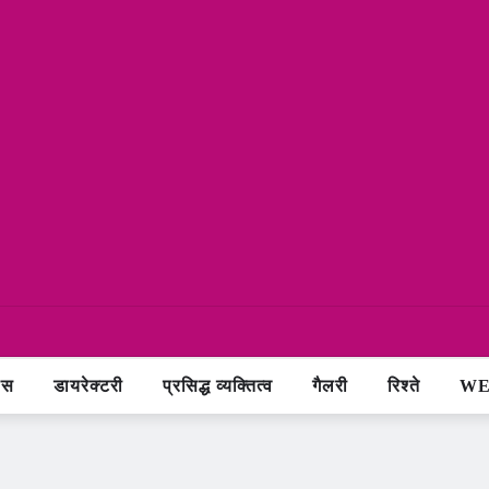
ास
डायरेक्टरी
प्रसिद्ध व्यक्तित्व
गैलरी
रिश्ते
WE