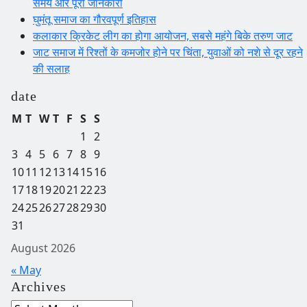
समय और पूरी जानकारी
घुमंतू समाज का गौरवपूर्ण इतिहास
कलाकार क्रिकेट लीग का होगा आयोजन, सबसे महंगे बिके तरुण जाट
जाट समाज में रिश्तों के कमजोर होने पर चिंता, युवाओं को नशे से दूर रहने
की सलाह
date
M
T
W
T
F
S
S
1
2
3
4
5
6
7
8
9
10
11
12
13
14
15
16
17
18
19
20
21
22
23
24
25
26
27
28
29
30
31
August 2026
« May
Archives