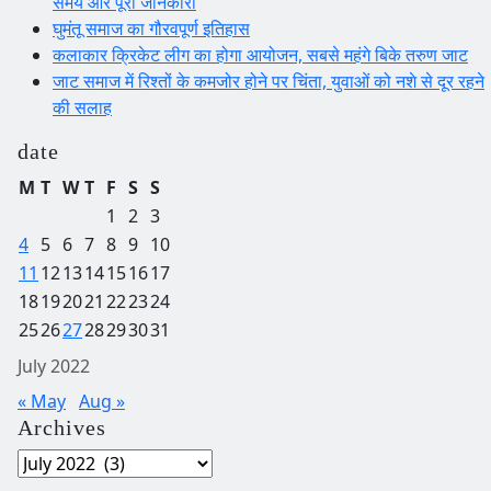
समय और पूरी जानकारी
घुमंतू समाज का गौरवपूर्ण इतिहास
कलाकार क्रिकेट लीग का होगा आयोजन, सबसे महंगे बिके तरुण जाट
जाट समाज में रिश्तों के कमजोर होने पर चिंता, युवाओं को नशे से दूर रहने
की सलाह
date
M
T
W
T
F
S
S
1
2
3
4
5
6
7
8
9
10
11
12
13
14
15
16
17
18
19
20
21
22
23
24
25
26
27
28
29
30
31
July 2022
« May
Aug »
Archives
Archives