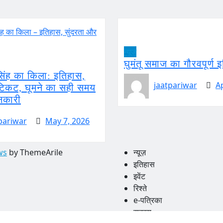
न्यूज़
घुमंतू समाज का गौरवपूर्ण 
सिंह का किला: इतिहास,
jaatpariwar
A
 टिकट, घूमने का सही समय
नकारी
pariwar
May 7, 2026
ws
by ThemeArile
न्यूज़
इतिहास
इवेंट
रिश्ते
e-पत्रिका
सदस्‍य