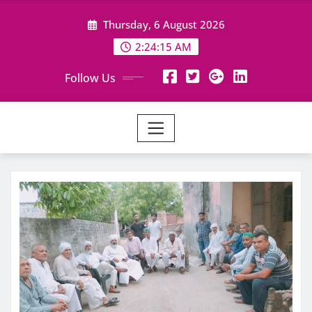
Skip
Thursday, 6 August 2026
to
content
2:24:16 AM
Follow Us