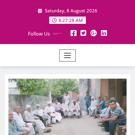
Skip
Saturday, 8 August 2026
to
content
8:27:28 AM
Follow Us