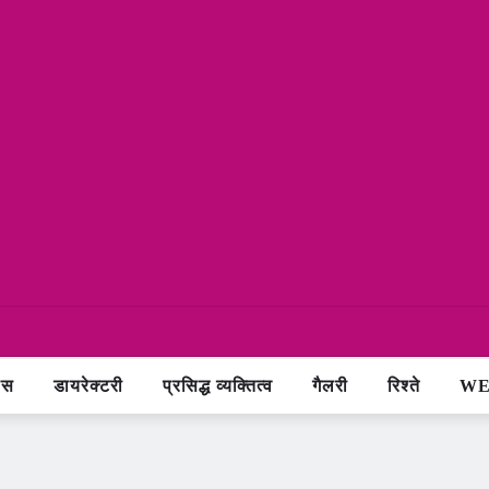
ास
डायरेक्टरी
प्रसिद्ध व्यक्तित्व
गैलरी
रिश्ते
WE