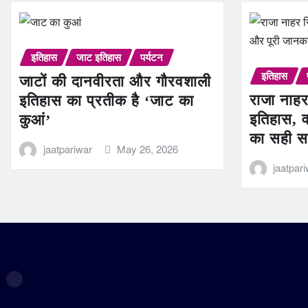
इतिहास
जाट इतिहास
पर्यटन
इतिहास
जाटों की दानवीरता और गौरवशाली
राजा नाहर
इतिहास का प्रतीक है ‘जाट का
इतिहास, व
कुआं’
का सही स
jaatpariwar
May 26, 2026
jaatpar