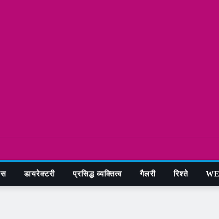
ास
डायरेक्टरी
प्रसिद्ध व्यक्तित्व
गैलरी
रिश्ते
WE