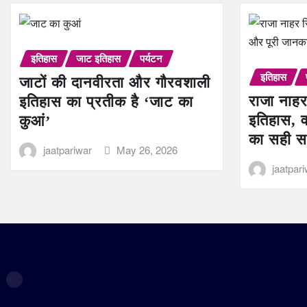
इतिहास
जाट इतिहास
पर्यटन
इतिहास
जाटों की दानवीरता और गौरवशाली
राजा नाहर
इतिहास का प्रतीक है ‘जाट का
इतिहास, व
कुआं’
का सही स
jaatpariwar
May 26, 2026
jaatpar