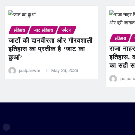
इतिहास
जाट इतिहास
पर्यटन
इतिहास
जाटों की दानवीरता और गौरवशाली
राजा नाहर
इतिहास का प्रतीक है ‘जाट का
इतिहास, व
कुआं’
का सही स
jaatpariwar
May 26, 2026
jaatpar