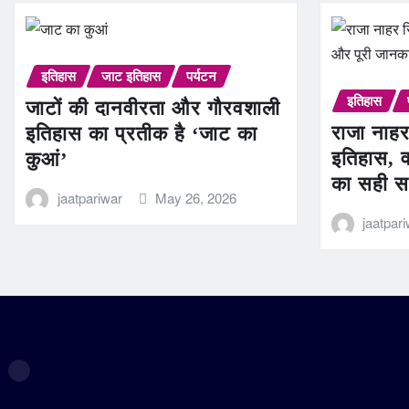
इतिहास
जाट इतिहास
पर्यटन
इतिहास
जाटों की दानवीरता और गौरवशाली
राजा नाहर
इतिहास का प्रतीक है ‘जाट का
इतिहास, व
कुआं’
का सही स
jaatpariwar
May 26, 2026
jaatpar