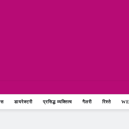
ास
डायरेक्टरी
प्रसिद्ध व्यक्तित्व
गैलरी
रिश्ते
WE