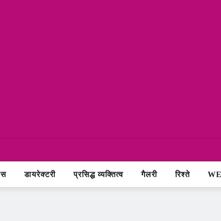
ास
डायरेक्टरी
प्रसिद्ध व्यक्तित्व
गैलरी
रिश्ते
WE