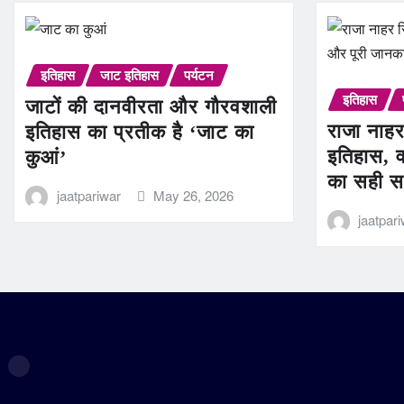
इतिहास
जाट इतिहास
पर्यटन
इतिहास
जाटों की दानवीरता और गौरवशाली
राजा नाहर
इतिहास का प्रतीक है ‘जाट का
इतिहास, व
कुआं’
का सही स
jaatpariwar
May 26, 2026
jaatpar