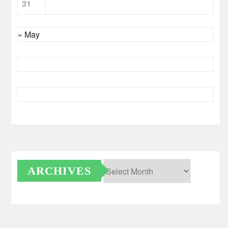
31
« May
ARCHIVES
Archives