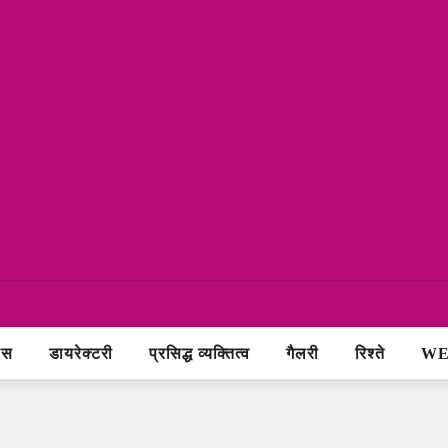
ास
डायरेक्टरी
प्रसिद्ध व्यक्तित्व
गैलरी
रिश्ते
WE