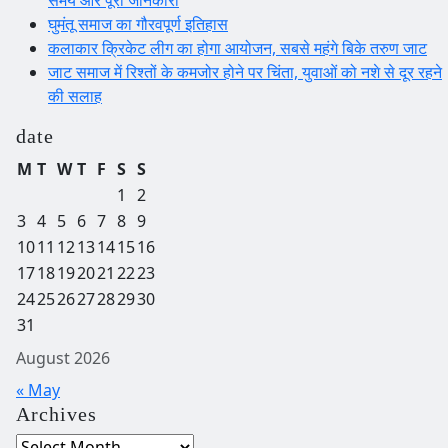
समय और पूरी जानकारी
घुमंतू समाज का गौरवपूर्ण इतिहास
कलाकार क्रिकेट लीग का होगा आयोजन, सबसे महंगे बिके तरुण जाट
जाट समाज में रिश्तों के कमजोर होने पर चिंता, युवाओं को नशे से दूर रहने
की सलाह
date
M
T
W
T
F
S
S
1
2
3
4
5
6
7
8
9
10
11
12
13
14
15
16
17
18
19
20
21
22
23
24
25
26
27
28
29
30
31
August 2026
« May
Archives
Archives