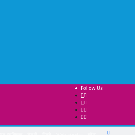
Follow Us
िद्ध व्यक्तित्व
गैलरी
रिश्ते
Web stories
इवेंट