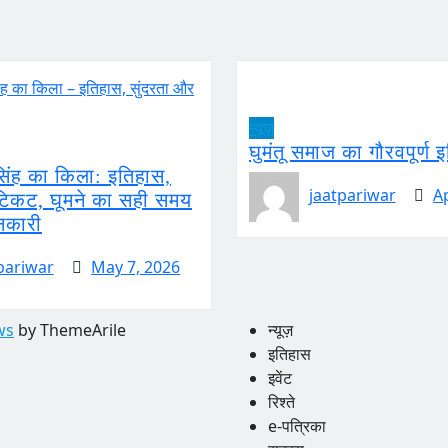
न्यूज़
घुमंतू समाज का गौरवपूर्ण 
सिंह का किला: इतिहास,
jaatpariwar
A
 टिकट, घूमने का सही समय
नकारी
pariwar
May 7, 2026
ws
by ThemeArile
न्यूज़
इतिहास
इवेंट
रिश्ते
e-पत्रिका