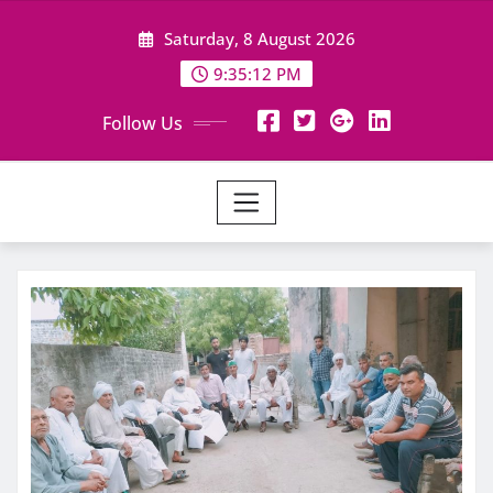
Skip
Saturday, 8 August 2026
to
content
9:35:13 PM
Follow Us