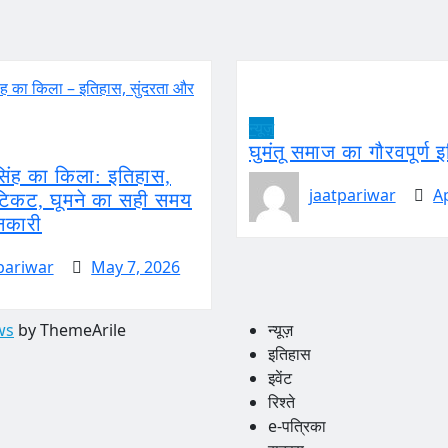
न्यूज़
घुमंतू समाज का गौरवपूर्ण 
सिंह का किला: इतिहास,
jaatpariwar
A
 टिकट, घूमने का सही समय
नकारी
pariwar
May 7, 2026
ws
by ThemeArile
न्यूज़
इतिहास
इवेंट
रिश्ते
e-पत्रिका