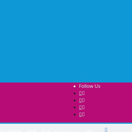
Follow Us
िद्ध व्यक्तित्व
गैलरी
रिश्ते
Web stories
इवेंट