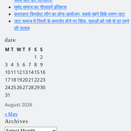
समय और पूरी जानकारी
घुमंतू समाज का गौरवपूर्ण इतिहास
कलाकार क्रिकेट लीग का होगा आयोजन, सबसे महंगे बिके तरुण जाट
जाट समाज में रिश्तों के कमजोर होने पर चिंता, युवाओं को नशे से दूर रहने
की सलाह
date
M
T
W
T
F
S
S
1
2
3
4
5
6
7
8
9
10
11
12
13
14
15
16
17
18
19
20
21
22
23
24
25
26
27
28
29
30
31
August 2026
« May
Archives
Archives