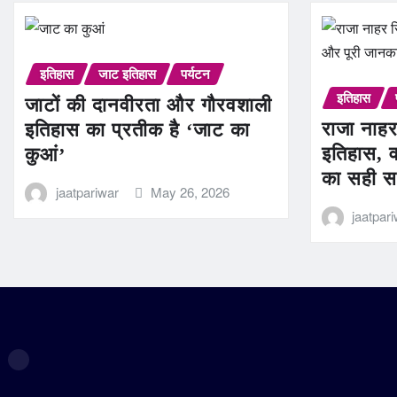
इतिहास
जाट इतिहास
पर्यटन
इतिहास
जाटों की दानवीरता और गौरवशाली
राजा नाहर
इतिहास का प्रतीक है ‘जाट का
इतिहास, व
कुआं’
का सही स
jaatpariwar
May 26, 2026
jaatpar