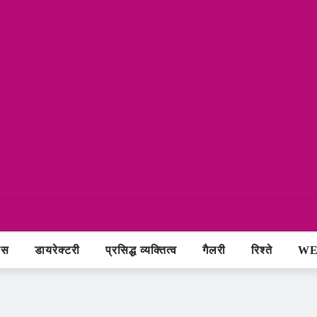
ास
डायरेक्टरी
प्रसिद्ध व्यक्तित्व
गैलरी
रिश्ते
WE