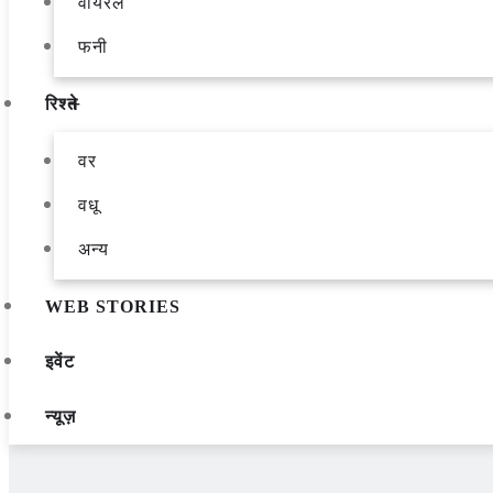
वायरल
फनी
रिश्ते
वर
वधू
अन्य
WEB STORIES
इवेंट
न्यूज़