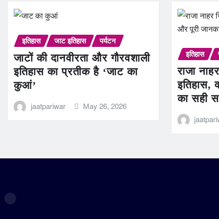
इतिहास
जाट इतिहास
पर्यटन
इतिहास
जाटों की दानवीरता और गौरवशाली
राजा नाहर
इतिहास का प्रतीक है ‘जाट का
इतिहास, व
कुआं’
का सही स
jaatpariwar
May 26, 2026
jaatpar