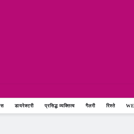
ास
डायरेक्टरी
प्रसिद्ध व्यक्तित्व
गैलरी
रिश्ते
WE