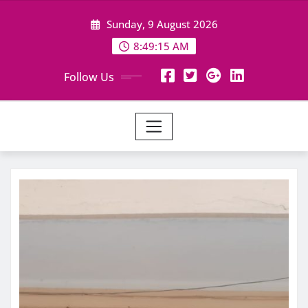
Skip
Sunday, 9 August 2026
to
content
8:49:15 AM
Follow Us