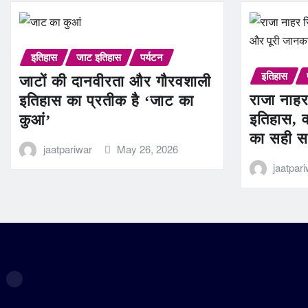
इतिहास
जाट इतिहास
पर्यटन
इतिहास
जाटों की दानवीरता और गौरवशाली
राजा नाहर
इतिहास का प्रतीक है ‘जाट का
इतिहास, व
कुआं’
का सही स
jaatpariwar
May 26, 2026
jaatpar