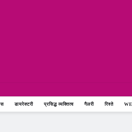
ास
डायरेक्टरी
प्रसिद्ध व्यक्तित्व
गैलरी
रिश्ते
WE