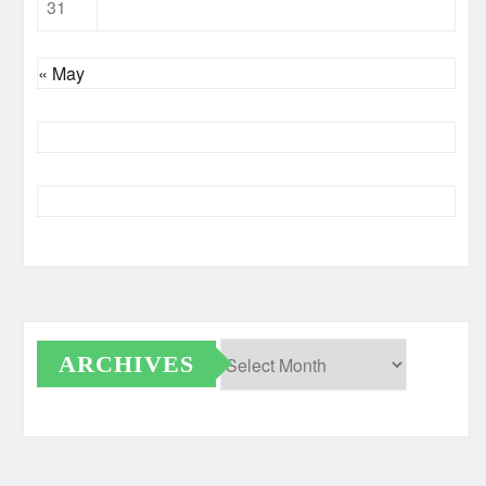
31
« May
ARCHIVES
Archives