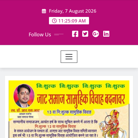
Skip
Friday, 7 August 2026
to
content
11:25:10 AM
Follow Us