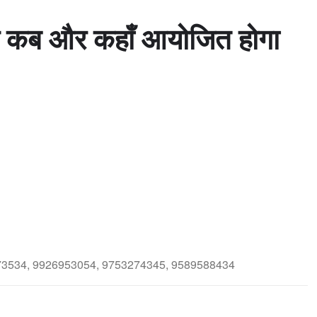
ाह कब और कहाँ आयोजित होगा
754873534, 9926953054, 9753274345, 9589588434
 Samaj Vivah
जाट समाज नि:शुल्क विवाह योजना