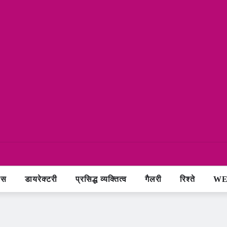
ास
डायरेक्टरी
प्रसिद्ध व्यक्तित्व
गैलरी
रिश्ते
WE