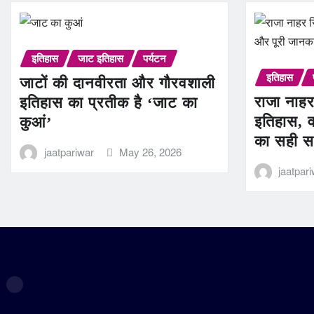
इतिहास
जाट इतिहास
पर्यटन
इतिहास
जाटों की दानवीरता और गौरवशाली
राजा नाहर
इतिहास का प्रतीक है ‘जाट का
इतिहास, व
कुआं’
का सही स
jaatpariwar
May 26, 2026
jaatpar