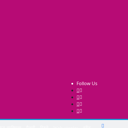
Follow Us
िद्ध व्यक्तित्व
गैलरी
रिश्ते
Web stories
इवेंट