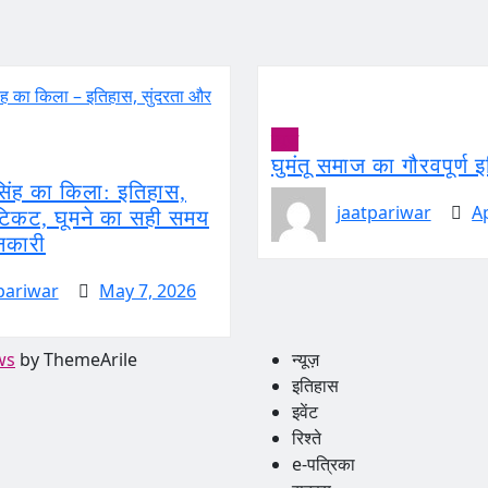
न्यूज़
घुमंतू समाज का गौरवपूर्ण 
सिंह का किला: इतिहास,
jaatpariwar
A
 टिकट, घूमने का सही समय
नकारी
pariwar
May 7, 2026
ws
by ThemeArile
न्यूज़
इतिहास
इवेंट
रिश्ते
e-पत्रिका