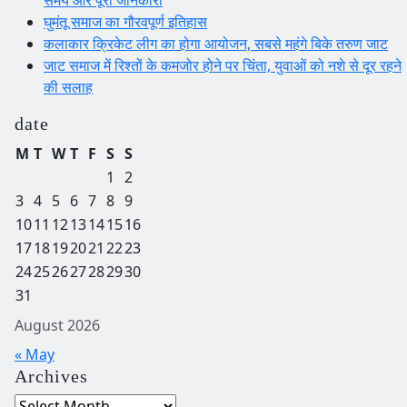
समय और पूरी जानकारी
घुमंतू समाज का गौरवपूर्ण इतिहास
कलाकार क्रिकेट लीग का होगा आयोजन, सबसे महंगे बिके तरुण जाट
जाट समाज में रिश्तों के कमजोर होने पर चिंता, युवाओं को नशे से दूर रहने
की सलाह
date
M
T
W
T
F
S
S
1
2
3
4
5
6
7
8
9
10
11
12
13
14
15
16
17
18
19
20
21
22
23
24
25
26
27
28
29
30
31
August 2026
« May
Archives
Archives