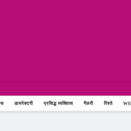
ास
डायरेक्टरी
प्रसिद्ध व्यक्तित्व
गैलरी
रिश्ते
WE