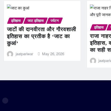
इतिहास
जाट इतिहास
पर्यटन
इतिहास
जाटों की दानवीरता और गौरवशाली
राजा नाहर
इतिहास का प्रतीक है ‘जाट का
इतिहास, व
कुआं’
का सही स
jaatpariwar
May 26, 2026
jaatpar