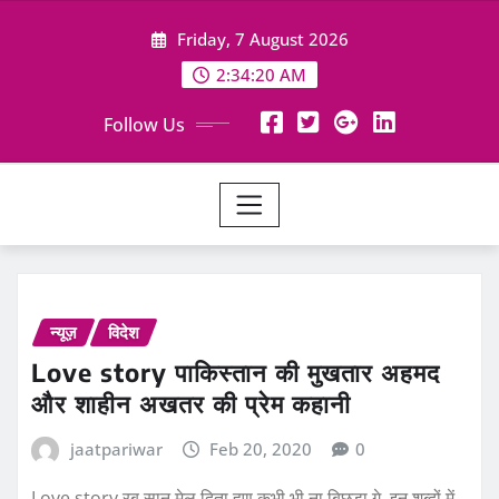
Skip
Friday, 7 August 2026
to
content
2:34:21 AM
Follow Us
न्यूज़
विदेश
Love story पाकिस्तान की मुखतार अहमद
और शाहीन अखतर की प्रेम कहानी
jaatpariwar
Feb 20, 2020
0
Love story रब सानू मेल दिता हूण कभी भी ना बिछडा गे, इन शब्दों में