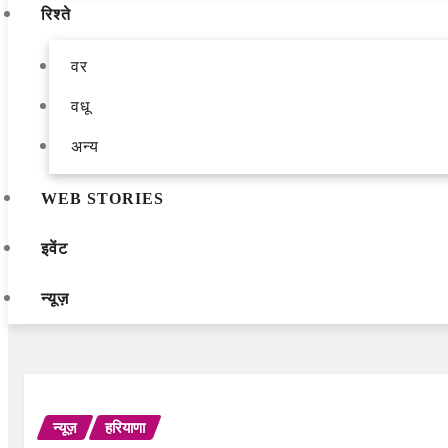
रिश्ते
वर
वधू
अन्य
WEB STORIES
इवेंट
न्यूज़
न्यूज़
हरियाणा