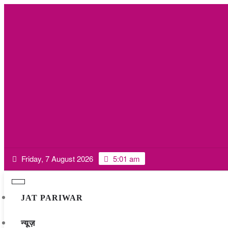
Skip
Friday, 7 August 2026
5:01 am
to
content
JAT PARIWAR
न्यूज़