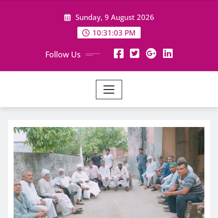
Skip
Sunday, 9 August 2026
to
content
10:31:04 PM
Follow Us