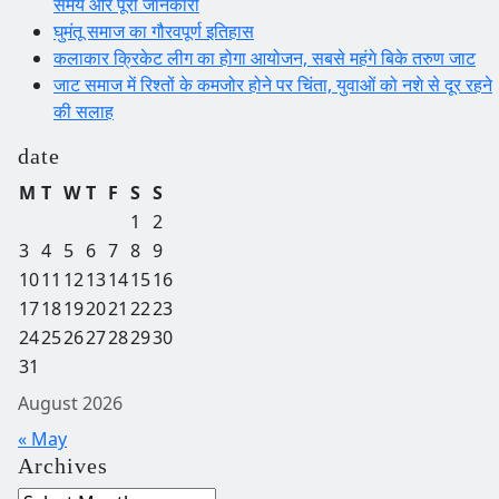
समय और पूरी जानकारी
घुमंतू समाज का गौरवपूर्ण इतिहास
कलाकार क्रिकेट लीग का होगा आयोजन, सबसे महंगे बिके तरुण जाट
जाट समाज में रिश्तों के कमजोर होने पर चिंता, युवाओं को नशे से दूर रहने
की सलाह
date
M
T
W
T
F
S
S
1
2
3
4
5
6
7
8
9
10
11
12
13
14
15
16
17
18
19
20
21
22
23
24
25
26
27
28
29
30
31
August 2026
« May
Archives