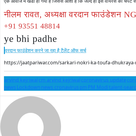
एक आवाज में खडा हो गया है जिससे आशा है कि जल्द ही इस वायरस की चपेट स
नीलम रावत, अध्यक्षा वरदान फाउंडेशन N
+91 93551 48814
ye bhi padhe
वरदान फाउंडेशन करने जा रहा है टैलेंट ऑफ सर्च
https://jaatpariwar.com/sarkari-nokri-ka-toufa-dhukraya
arvind kejriwal
cm arvind kejriwal
coronavirus update
cor
news
Lockdown
news cronavirus
pm
PM Modi
talent-sea