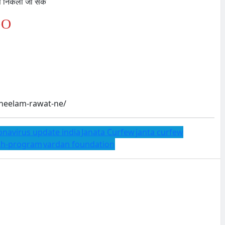
े निकला जा सकें
GO
-neelam-rawat-ne/
onavirus update india
Janata Curfew
janta curfew
rch-program
vardan foundation