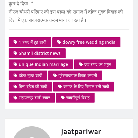
कुछ दे दिया।”
नीरज चौधरी परिवार की इस पहल को समाज में दहेज-मुक्त विवाह की
दिशा में एक सकारात्मक कदम माना जा रहा है।
1 रुपए में हुई शादी
dowry free wedding India
Shamli district news
unique Indian marriage
एक रुपए का शगुन
दहेज मुक्त शादी
प्रेरणादायक विवाह कहानी
बिना दहेज की शादी
समाज के लिए मिसाल बनी शादी
सहापनपुर शादी खबर
सादगीपूर्ण विवाह
jaatpariwar