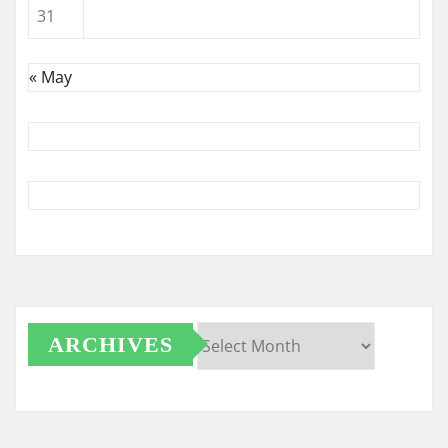
31
« May
ARCHIVES
Archives