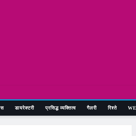
ास
डायरेक्टरी
प्रसिद्ध व्यक्तित्व
गैलरी
रिश्ते
WE