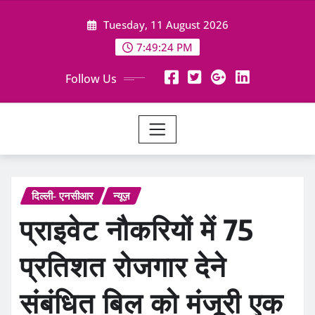
Skip
Tuesday, 11 August 2026
to
content
7:49:26 PM
Follow Us
दिल्ली- एनसीआर
न्यूज़
प्राइवेट नौकरियों में 75
प्रतिशत रोजगार देने
संबंधित बिल को मंजूरी एक