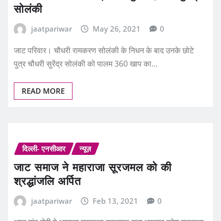
jaatpariwar
May 26, 2021
0
जाट परिवार। चौधरी रामकरण सोलंकी के निधन के बाद उनके छोटे
पुत्र चौधरी सुरेंद्र सोलंकी को पालम 360 खाप का…
READ MORE
दिल्ली- एनसीआर
न्यूज़
जाट समाज ने महाराजा सूरजमल को की
श्रद्धांजलि अर्पित
jaatpariwar
Feb 13, 2021
0
आज गांव रोरी मे अखाड़ा महाराजा सूरजमल द्वारा भरतपुर नरेश महाराजा
सूरजमल जी की 315वी जयंती पर श्रद्धांजलि अर्पित करने…