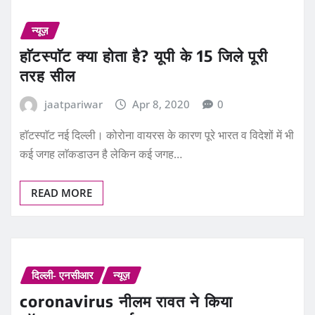
न्यूज़
हाॅटस्पाॅट क्या होता है? यूपी के 15 जिले पूरी
तरह सील
jaatpariwar
Apr 8, 2020
0
हाॅटस्पाॅट नई दिल्ली। कोरोना वायरस के कारण पूरे भारत व विदेशों में भी
कई जगह लाॅकडाउन है लेकिन कई जगह…
READ MORE
दिल्ली- एनसीआर
न्यूज़
coronavirus नीलम रावत ने किया
लॉकडाउन का समर्थन